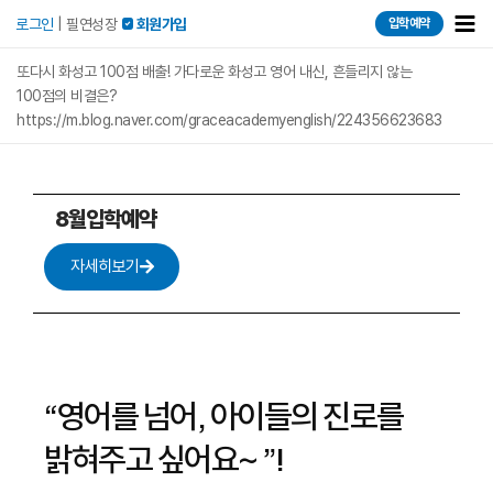
콘텐츠로
Mai
로그인
|
필연성장
 회원가입
입학예약
건너뛰기
Men
또다시 화성고 100점 배출! 가다로운 화성고 영어 내신, 흔들리지 않는
100점의 비결은?
https://m.blog.naver.com/graceacademyenglish/224356623683
8월입학예약
자세히보기
“영어를 넘어, 아이들의 진로를
밝혀주고 싶어요~ ”!