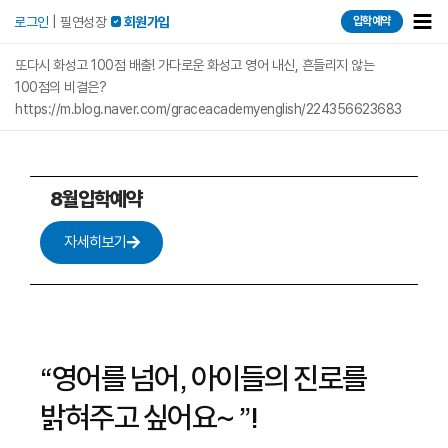
콘텐츠로
Mai
로그인
|
필연성장
 회원가입
입학예약
건너뛰기
Men
또다시 화성고 100점 배출! 가다로운 화성고 영어 내신, 흔들리지 않는
100점의 비결은?
https://m.blog.naver.com/graceacademyenglish/224356623683
8월입학예약
자세히보기
“영어를 넘어, 아이들의 진로를
밝혀주고 싶어요~ ”!