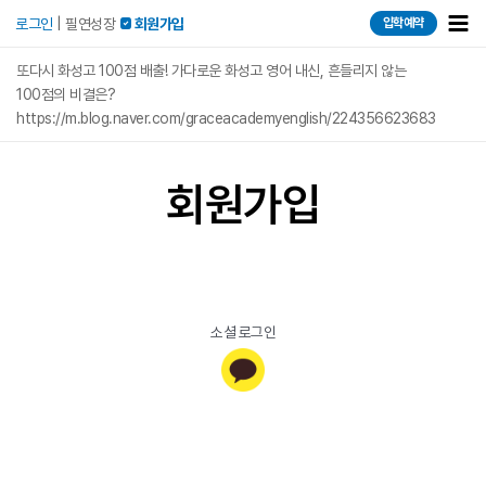
콘텐츠로
Mai
로그인
|
필연성장
 회원가입
입학예약
건너뛰기
Men
또다시 화성고 100점 배출! 가다로운 화성고 영어 내신, 흔들리지 않는
100점의 비결은?
https://m.blog.naver.com/graceacademyenglish/224356623683
회원가입
소셜 로그인