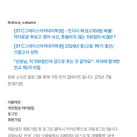
Notice, column
[STC그레이스아카데미학원] - 또다시 화성고100점 배출!
까다로운 화성고 영어 내신, 흔들리지 않는 100점의 비결은?
[STC그레이스아카데미학원] 2026년 중/고등 1학기 중간/
기말고사 성적
"선생님, 저 100점인데 감으로 푸는 것 같아요"- 의대에 합격한
전교 1등의 비밀
본원 소식은 블로그를 통해 가장 먼저 업데이트 됩니다. (25년 7월
현재기준)
이용약관
개인정보 처리방침
로그인
회원가입
재원생은 회원가입 후 로그인 클릭시 카카오톡으로 자동로그인 됩니다.
강좌누락, 만료, 기타 오류발생시 지체없이 데스크 및 개별톡방, 바로