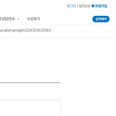
로그인
|
필연성장
 회원가입
학상담안내
수강후기
입학예약
cademyenglish/224356623683