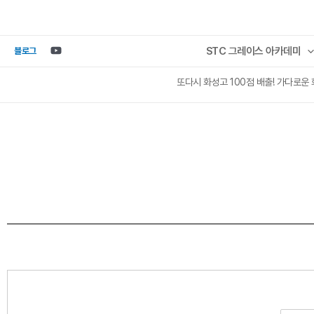
콘텐츠로
건너뛰기
STC 그레이스 아카데미
블로그
또다시 화성고 100점 배출! 가다로운 화성고