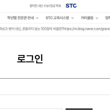
철저한 내신 수능1등급 목표
학년별 전문관 안내
STC 교육시스템
커리큘럼
입
 영어 내신, 흔들리지 않는 100점의 비결은?https://m.blog.naver.com/gracea
로그인