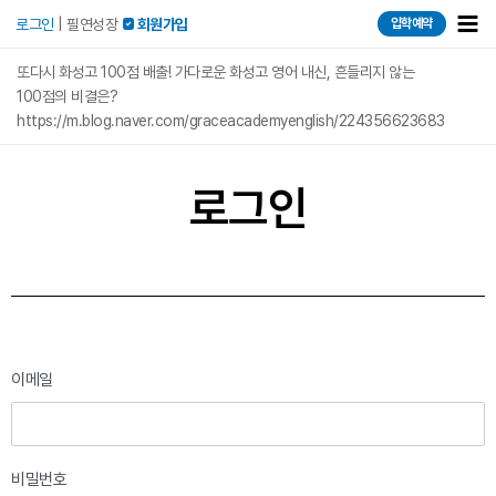
콘텐츠로
Mai
로그인
|
필연성장
 회원가입
입학예약
건너뛰기
Men
또다시 화성고 100점 배출! 가다로운 화성고 영어 내신, 흔들리지 않는
100점의 비결은?
https://m.blog.naver.com/graceacademyenglish/224356623683
로그인
이메일
비밀번호