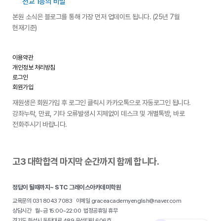
전교 1등의 비밀
본원 소식은 블로그를 통해 가장 먼저 업데이트 됩니다. (25년 7월
현재기준)
이용약관
개인정보 처리방침
로그인
회원가입
재원생은 회원가입 후 로그인 클릭시 카카오톡으로 자동로그인 됩니다.
강좌누락, 만료, 기타 오류발생시 지체없이 데스크 및 개별톡방, 바로
전화주시기 바랍니다.
고3 대학합격 마지막 순간까지 함께 합니다.
정답이 될때까지~ STC 그레이스아카데미학원
교육문의 031 8043 7083 이메일 graceacademyenglish@naver.com
상담시간 월~금 15:00~22:00 법정공휴일 휴무
경기도 화성시 동탄대로 489 우성타워 606호