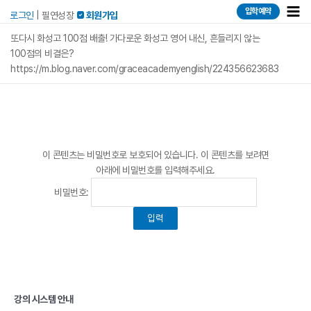
콘텐츠로
Mai
입학예약
로그인
|
필연성장
 회원가입
건너뛰기
Men
또다시 화성고 100점 배출! 가다로운 화성고 영어 내신, 흔들리지 않는
100점의 비결은?
https://m.blog.naver.com/graceacademyenglish/224356623683
이 콘텐츠는 비밀번호로 보호되어 있습니다. 이 콘텐츠를 보려면
아래에 비밀번호를 입력해주세요.
비밀번호:
강의 시스템 안내