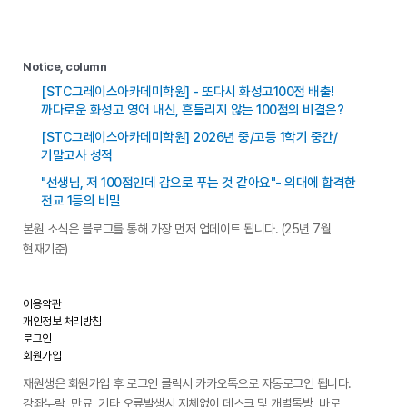
Notice, column
[STC그레이스아카데미학원] - 또다시 화성고100점 배출!
까다로운 화성고 영어 내신, 흔들리지 않는 100점의 비결은?
[STC그레이스아카데미학원] 2026년 중/고등 1학기 중간/
기말고사 성적
"선생님, 저 100점인데 감으로 푸는 것 같아요"- 의대에 합격한
전교 1등의 비밀
본원 소식은 블로그를 통해 가장 먼저 업데이트 됩니다. (25년 7월
현재기준)
이용약관
개인정보 처리방침
로그인
회원가입
재원생은 회원가입 후 로그인 클릭시 카카오톡으로 자동로그인 됩니다.
강좌누락, 만료, 기타 오류발생시 지체없이 데스크 및 개별톡방, 바로