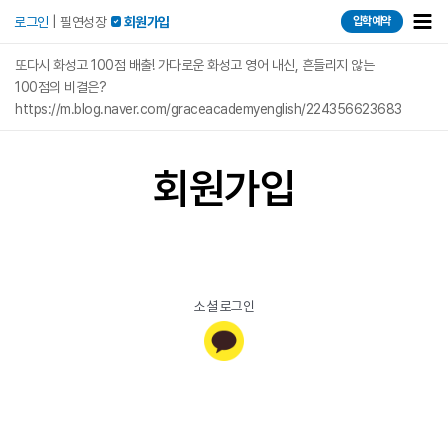
콘텐츠로
Mai
로그인
|
필연성장
 회원가입
입학예약
건너뛰기
Men
또다시 화성고 100점 배출! 가다로운 화성고 영어 내신, 흔들리지 않는
100점의 비결은?
https://m.blog.naver.com/graceacademyenglish/224356623683
회원가입
소셜 로그인