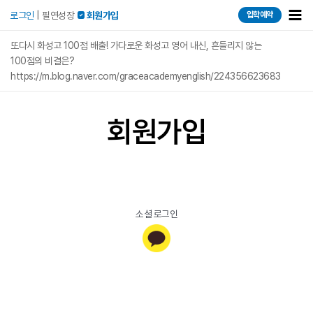
콘텐츠로
Mai
로그인
|
필연성장
 회원가입
입학예약
건너뛰기
Men
또다시 화성고 100점 배출! 가다로운 화성고 영어 내신, 흔들리지 않는
100점의 비결은?
https://m.blog.naver.com/graceacademyenglish/224356623683
회원가입
소셜 로그인