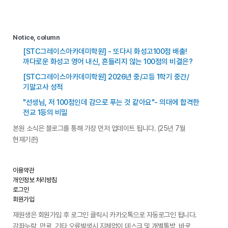
Notice, column
[STC그레이스아카데미학원] - 또다시 화성고100점 배출!
까다로운 화성고 영어 내신, 흔들리지 않는 100점의 비결은?
[STC그레이스아카데미학원] 2026년 중/고등 1학기 중간/
기말고사 성적
"선생님, 저 100점인데 감으로 푸는 것 같아요"- 의대에 합격한
전교 1등의 비밀
본원 소식은 블로그를 통해 가장 먼저 업데이트 됩니다. (25년 7월
현재기준)
이용약관
개인정보 처리방침
로그인
회원가입
재원생은 회원가입 후 로그인 클릭시 카카오톡으로 자동로그인 됩니다.
강좌누락, 만료, 기타 오류발생시 지체없이 데스크 및 개별톡방, 바로