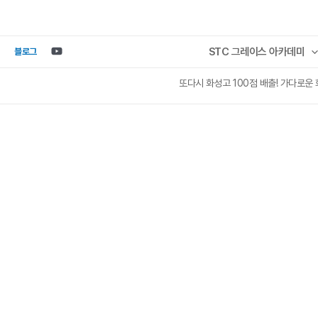
콘텐츠로
건너뛰기
STC 그레이스 아카데미
블로그
또다시 화성고 100점 배출! 가다로운 화성고