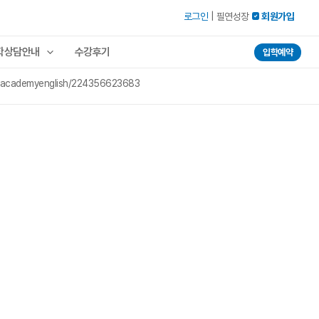
로그인
|
필연성장
 회원가입
학상담안내
수강후기
입학예약
cademyenglish/224356623683